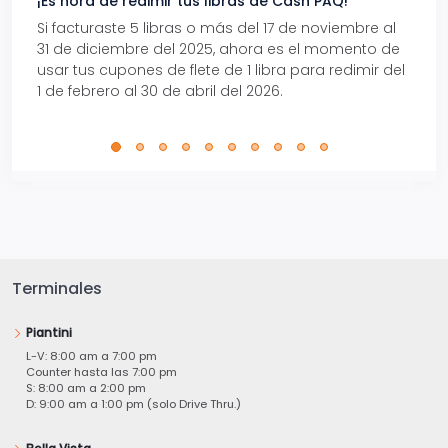
¡Es hora de redimir tus libras de Cash PAQ!
Gana
Si facturaste 5 libras o más del 17 de noviembre al
Reci
31 de diciembre del 2025, ahora es el momento de
autom
usar tus cupones de flete de 1 libra para redimir del
Pro.
1 de febrero al 30 de abril del 2026.
Terminales
Piantini
L-V: 8:00 am a 7:00 pm
Counter hasta las 7:00 pm
S: 8:00 am a 2:00 pm
D: 9:00 am a 1:00 pm (solo Drive Thru.)