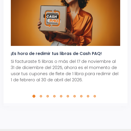
¡Es hora de redimir tus libras de Cash PAQ!
Gana
Si facturaste 5 libras o más del 17 de noviembre al
Reci
31 de diciembre del 2025, ahora es el momento de
autom
usar tus cupones de flete de 1 libra para redimir del
Pro.
1 de febrero al 30 de abril del 2026.