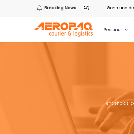
s hora de redimir tus libras de Cash PAQ!
Breaking News
Gana uno de tre
Personas
Tendencias, c