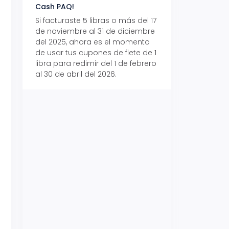
Cash PAQ!
con Aeropaq Pri
Si facturaste 5 libras o más del 17
Recibe tus paque
de noviembre al 31 de diciembre
Aeropaq Prime y p
del 2025, ahora es el momento
automáticamente e
de usar tus cupones de flete de 1
uno de tres iPhone 
libra para redimir del 1 de febrero
al 30 de abril del 2026.