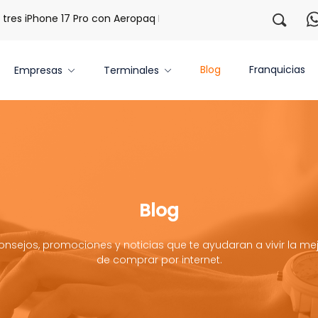
s iPhone 17 Pro con Aeropaq Prime
¡Regístrate con nosotr
Blog
Franquicias
Empresas
Terminales
Blog
onsejos, promociones y noticias que te ayudaran a vivir la mej
de comprar por internet.