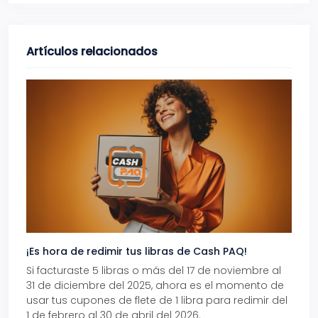
Artículos relacionados
¡Es hora de redimir tus libras de Cash PAQ!
Gana
Si facturaste 5 libras o más del 17 de noviembre al
Reci
31 de diciembre del 2025, ahora es el momento de
autom
usar tus cupones de flete de 1 libra para redimir del
Pro.
1 de febrero al 30 de abril del 2026.