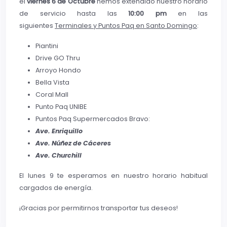
el
viernes 6 de Octubre
hemos extendido nuestro horario
de servicio hasta las
10:00 pm
en las
siguientes
Terminales y Puntos Paq en Santo Domingo
:
Piantini
Drive GO Thru
Arroyo Hondo
Bella Vista
Coral Mall
Punto Paq UNIBE
Puntos Paq Supermercados Bravo:
Ave. Enriquillo
Ave. Núñez de Cáceres
Ave. Churchill
El lunes 9 te esperamos en nuestro horario habitual
cargados de energía.
¡Gracias por permitirnos transportar tus deseos!