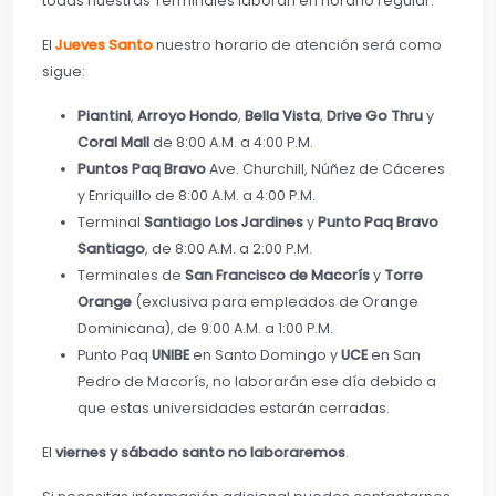
todas nuestras Terminales laboran en horario regular.
El
Jueves Santo
nuestro horario de atención será como
sigue:
Piantini
,
Arroyo Hondo
,
Bella Vista
,
Drive Go Thru
y
Coral Mall
de 8:00 A.M. a 4:00 P.M.
Puntos Paq Bravo
Ave. Churchill, Núñez de Cáceres
y Enriquillo de 8:00 A.M. a 4:00 P.M.
Terminal
Santiago Los Jardines
y
Punto Paq Bravo
Santiago
, de 8:00 A.M. a 2:00 P.M.
Terminales de
San Francisco de Macorís
y
Torre
Orange
(exclusiva para empleados de Orange
Dominicana), de 9:00 A.M. a 1:00 P.M.
Punto Paq
UNIBE
en Santo Domingo y
UCE
en San
Pedro de Macorís, no laborarán ese día debido a
que estas universidades estarán cerradas.
El
viernes y sábado santo no laboraremos
.