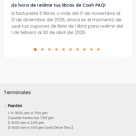
¡Es hora de redimir tus libras de Cash PAQ!
Gana
Si facturaste 5 libras o más del 17 de noviembre al
Reci
31 de diciembre del 2025, ahora es el momento de
autom
usar tus cupones de flete de 1 libra para redimir del
Pro.
1 de febrero al 30 de abril del 2026.
Terminales
Piantini
L-V: 8:00 am a 7:00 pm
Counter hasta las 7:00 pm
S: 8:00 am a 2:00 pm
D: 9:00 am a 1:00 pm (solo Drive Thru.)