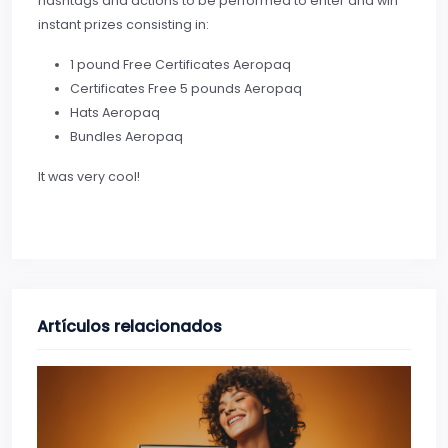
hashtags and actions to be performed to enter and win
instant prizes consisting in:
1 pound Free Certificates Aeropaq
Certificates Free 5 pounds Aeropaq
Hats Aeropaq
Bundles Aeropaq
It was very cool!
Artículos relacionados