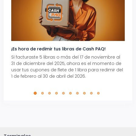
¡Es hora de redimir tus libras de Cash PAQ!
Gana
Si facturaste 5 libras o más del 17 de noviembre al
Reci
31 de diciembre del 2025, ahora es el momento de
autom
usar tus cupones de flete de 1 libra para redimir del
Pro.
1 de febrero al 30 de abril del 2026.