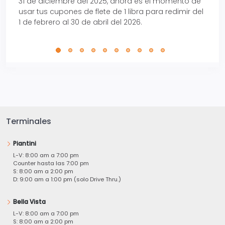
31 de diciembre del 2025, ahora es el momento de
autom
usar tus cupones de flete de 1 libra para redimir del
Pro.
1 de febrero al 30 de abril del 2026.
Terminales
Piantini
L-V: 8:00 am a 7:00 pm
Counter hasta las 7:00 pm
S: 8:00 am a 2:00 pm
D: 9:00 am a 1:00 pm (solo Drive Thru.)
Bella Vista
L-V: 8:00 am a 7:00 pm
S: 8:00 am a 2:00 pm