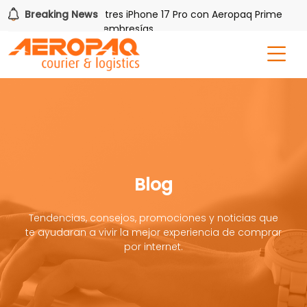
Gana uno de tres iPhone 17 Pro con Aeropaq Prime
Breaking News
¡R
res meses nuevas membresías
Blog
Tendencias, consejos, promociones y noticias que
te ayudaran a vivir la mejor experiencia de comprar
por internet.