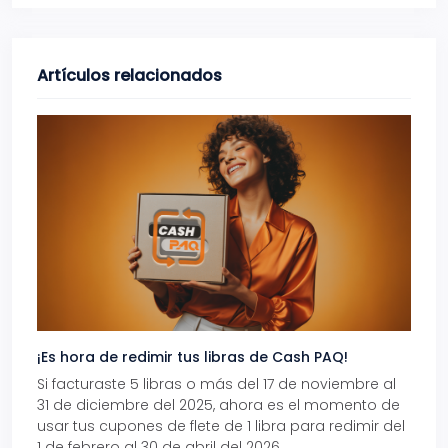
Artículos relacionados
¡Es hora de redimir tus libras de Cash PAQ!
Gana
Si facturaste 5 libras o más del 17 de noviembre al
Reci
31 de diciembre del 2025, ahora es el momento de
autom
usar tus cupones de flete de 1 libra para redimir del
Pro.
1 de febrero al 30 de abril del 2026.