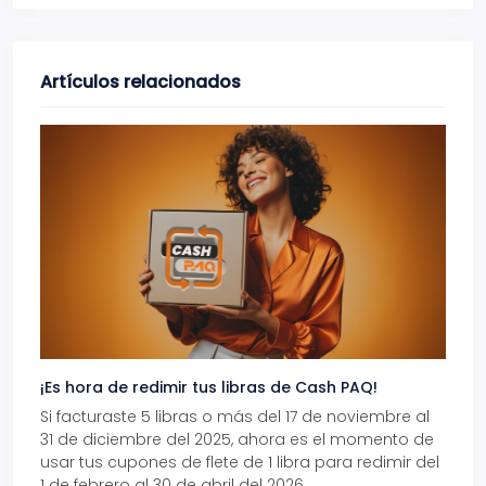
Artículos relacionados
¡Es hora de redimir tus libras de Cash PAQ!
Gana
Si facturaste 5 libras o más del 17 de noviembre al
Reci
31 de diciembre del 2025, ahora es el momento de
autom
usar tus cupones de flete de 1 libra para redimir del
Pro.
1 de febrero al 30 de abril del 2026.