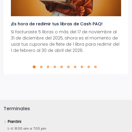
¡Es hora de redimir tus libras de Cash PAQ!
Gana
Si facturaste 5 libras o más del 17 de noviembre al
Reci
31 de diciembre del 2025, ahora es el momento de
autom
usar tus cupones de flete de 1 libra para redimir del
Pro.
1 de febrero al 30 de abril del 2026.
Terminales
Piantini
L-V: 8:00 am a 7:00 pm