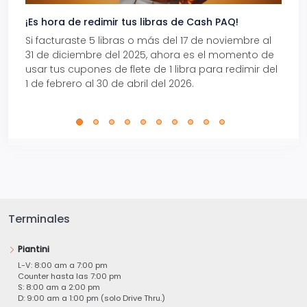
¡Es hora de redimir tus libras de Cash PAQ!
Gana
Si facturaste 5 libras o más del 17 de noviembre al
Reci
31 de diciembre del 2025, ahora es el momento de
autom
usar tus cupones de flete de 1 libra para redimir del
Pro.
1 de febrero al 30 de abril del 2026.
Terminales
Piantini
L-V: 8:00 am a 7:00 pm
Counter hasta las 7:00 pm
S: 8:00 am a 2:00 pm
D: 9:00 am a 1:00 pm (solo Drive Thru.)