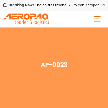
h PAQ!
Breaking News
Gana uno de tres iPhone 17 Pro con Aeropaq Prime
AP-0023