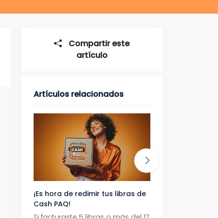
Compartir este
artículo
Artículos relacionados
¡Es hora de redimir tus libras de
Gana uno de tres 
Cash PAQ!
con Aeropaq Pri
Si facturaste 5 libras o más del 17
Recibe tus paque