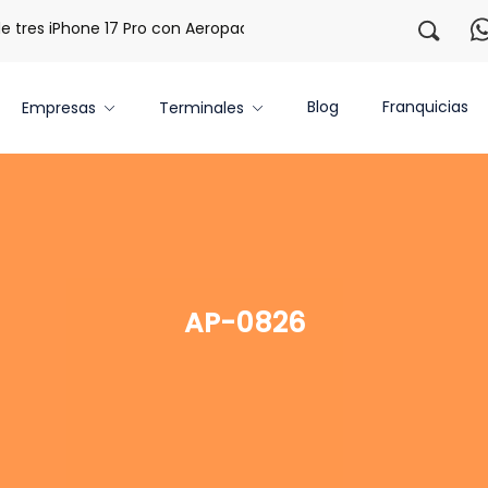
res iPhone 17 Pro con Aeropaq Prime
¡Regístrate con noso
Blog
Franquicias
Empresas
Terminales
AP-0826