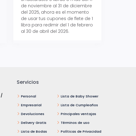
de noviembre al 31 de diciembre
Aeropaq Prime y p
del 2025, ahora es el momento
automáticamente e
de usar tus cupones de flete de 1
uno de tres iPhone 
libra para redimir del 1 de febrero
al 30 de abril del 2026.
Servicios
 /
Personal
Lista de Baby Shower
Empresarial
Lista de Cumpleaños
Devoluciones
Principales ventajas
Delivery Gratis
Términos de uso
Lista de Bodas
Políticas de Privacidad