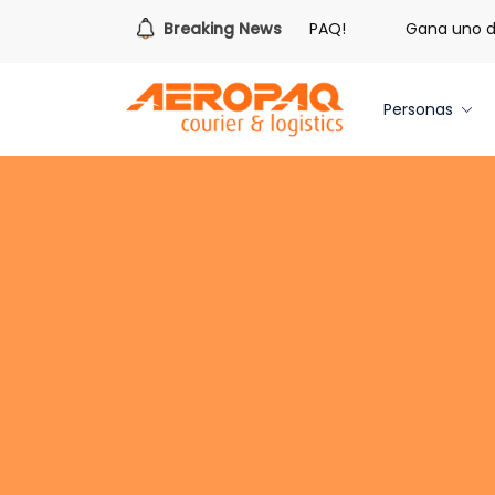
¡Es hora de redimir tus libras de Cash PAQ!
Breaking News
Gana uno de t
Personas