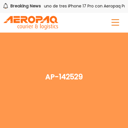
sh PAQ!
Breaking News
Gana uno de tres iPhone 17 Pro con Aeropaq Prim
AP-142529