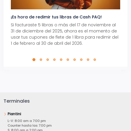
¡Es hora de redimir tus libras de Cash PAQ!
Gana
Si facturaste 5 libras o más del 17 de noviembre al
Reci
31 de diciembre del 2025, ahora es el momento de
autom
usar tus cupones de flete de 1 libra para redimir del
Pro.
1 de febrero al 30 de abril del 2026.
Terminales
Piantini
L-V: 8:00 am a 7:00 pm
Counter hasta las 7:00 pm
S: 8:00 am a 2:00 pm