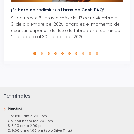
¡Es hora de redimir tus libras de Cash PAQ!
Gana
Si facturaste 5 libras o más del 17 de noviembre al
Reci
31 de diciembre del 2025, ahora es el momento de
autom
usar tus cupones de flete de 1 libra para redimir del
Pro.
1 de febrero al 30 de abril del 2026.
Terminales
Piantini
L-V: 8:00 am a 7:00 pm
Counter hasta las 7:00 pm
S: 8:00 am a 2:00 pm
D: 9:00 am a 1:00 pm (solo Drive Thru.)