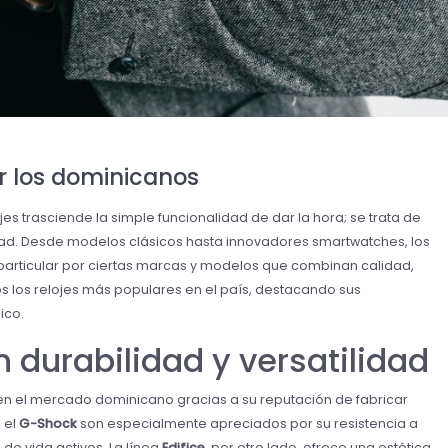
or los dominicanos
jes trasciende la simple funcionalidad de dar la hora; se trata de
idad. Desde modelos clásicos hasta innovadores smartwatches, los
articular por ciertas marcas y modelos que combinan calidad,
os los relojes más populares en el país, destacando sus
ico.
n durabilidad y versatilidad
n el mercado dominicano gracias a su reputación de fabricar
 el
G-Shock
son especialmente apreciados por su resistencia a
 de vida activos. La línea
Edifice
, por otro lado, ofrece una estética