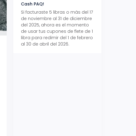
Cash PAQ!
con Aeropaq Pri
Si facturaste 5 libras o más del 17
Recibe tus paque
de noviembre al 31 de diciembre
Aeropaq Prime y p
del 2025, ahora es el momento
automáticamente e
de usar tus cupones de flete de 1
uno de tres iPhone 
libra para redimir del 1 de febrero
al 30 de abril del 2026.