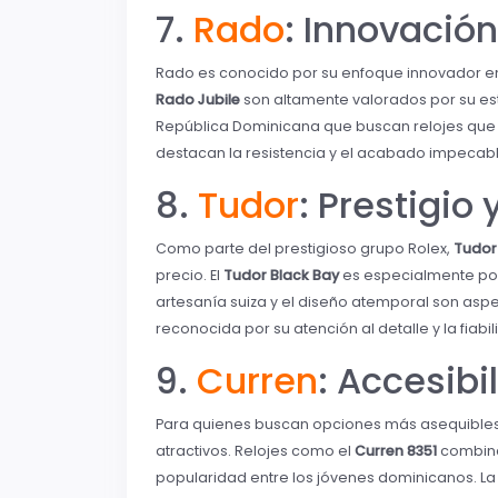
7.
Rado
: Innovación
Rado es conocido por su enfoque innovador en
Rado Jubile
son altamente valorados por su es
República Dominicana que buscan relojes que se
destacan la resistencia y el acabado impecabl
8.
Tudor
: Prestigio
Como parte del prestigioso grupo Rolex,
Tudor
precio. El
Tudor Black Bay
es especialmente popu
artesanía suiza y el diseño atemporal son asp
reconocida por su atención al detalle y la fia
9.
Curren
: Accesibi
Para quienes buscan opciones más asequibles si
atractivos. Relojes como el
Curren 8351
combina
popularidad entre los jóvenes dominicanos. La 