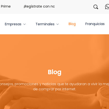
¡Regístrate con nosotros y obtén 20 libras gratis por 3 me
Blog
Franquicias
Empresas
Terminales
Blog
onsejos, promociones y noticias que te ayudaran a vivir la mej
de comprar por internet.