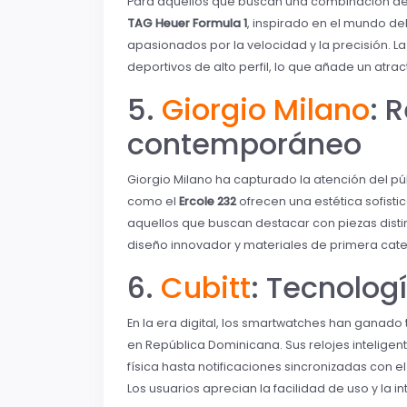
Para aquellos que buscan una combinación de lu
TAG Heuer Formula 1
, inspirado en el mundo d
apasionados por la velocidad y la precisión. 
deportivos de alto perfil, lo que añade un atra
5.
Giorgio Milano
: 
contemporáneo
Giorgio Milano ha capturado la atención del p
como el
Ercole 232
ofrecen una estética sofist
aquellos que buscan destacar con piezas distint
diseño innovador y materiales de primera cate
6.
Cubitt
: Tecnolog
En la era digital, los smartwatches han ganado 
en República Dominicana. Sus relojes inteligen
física hasta notificaciones sincronizadas con 
Los usuarios aprecian la facilidad de uso y la 