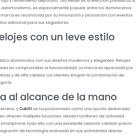
jo y rendimiento deportivo, TAG Heuer es la elección predilecta. El
el automovilismo, es especialmente popular entre los dominicanos
La marca es reconocida por su innovación y asociación con eventos
ctivo adicional para sus seguidores.
Relojes con un leve estilo
úblico dominicano con sus diseños modernos y elegantes. Relojes
icada sin comprometer la funcionalidad. La marca es apreciada por
ivas y de alta calidad. Los clientes elogian la combinación de
goría.
ía al alcance de la mano
terreno, y
Cubitt
se ha posicionado como una opción destacada
tes ofrecen múltiples funciones, desde monitoreo de actividad
el smartphone, todo ello con una excelente relación calidad-precio.
integración de tecnología avanzada en sus actividades diarias.