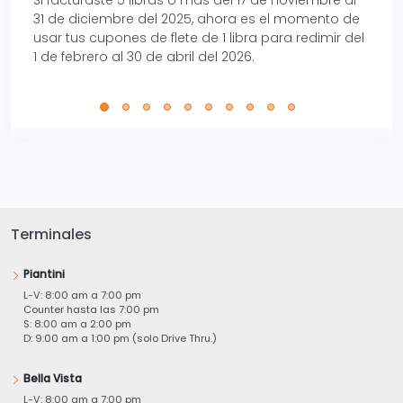
Si facturaste 5 libras o más del 17 de noviembre al
Reci
31 de diciembre del 2025, ahora es el momento de
autom
usar tus cupones de flete de 1 libra para redimir del
Pro.
1 de febrero al 30 de abril del 2026.
Terminales
Piantini
L-V: 8:00 am a 7:00 pm
Counter hasta las 7:00 pm
S: 8:00 am a 2:00 pm
D: 9:00 am a 1:00 pm (solo Drive Thru.)
Bella Vista
L-V: 8:00 am a 7:00 pm