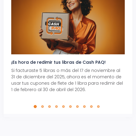
¡Es hora de redimir tus libras de Cash PAQ!
Gana
Si facturaste 5 libras o más del 17 de noviembre al
Reci
31 de diciembre del 2025, ahora es el momento de
autom
usar tus cupones de flete de 1 libra para redimir del
Pro.
1 de febrero al 30 de abril del 2026.