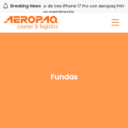
PAQ!
Breaking News
Gana uno de tres iPhone 17 Pro con Aeropaq Prime
s por tres meses nuevas membresías
Fundas