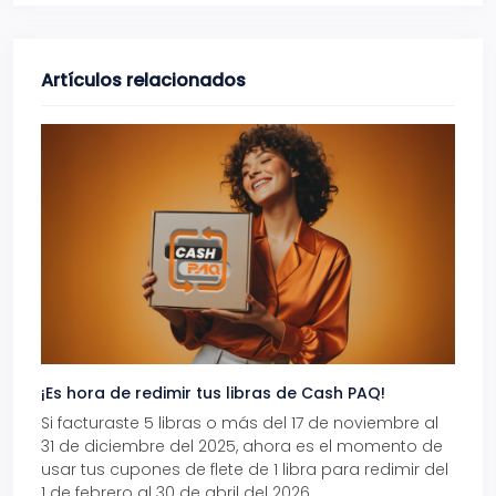
Artículos relacionados
¡Es hora de redimir tus libras de Cash PAQ!
Gana
Si facturaste 5 libras o más del 17 de noviembre al
Reci
31 de diciembre del 2025, ahora es el momento de
autom
usar tus cupones de flete de 1 libra para redimir del
Pro.
1 de febrero al 30 de abril del 2026.