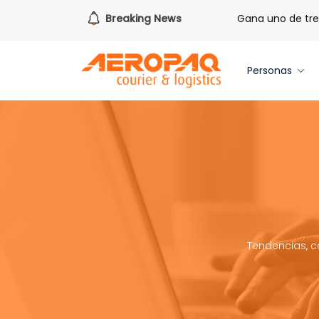
e redimir tus libras de Cash PAQ!
Breaking News
Gana uno de tres iPhone
Personas
Tendencias, c