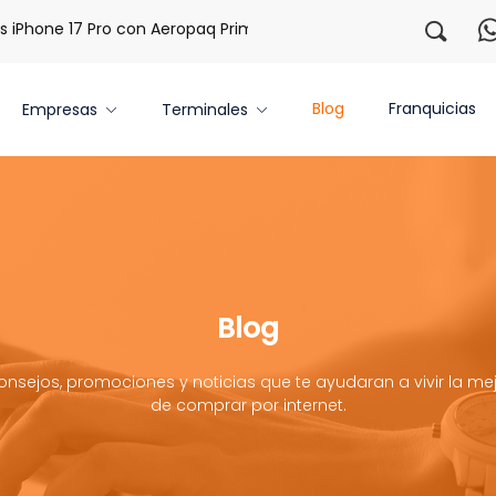
 17 Pro con Aeropaq Prime
¡Regístrate con nosotros y obt
Blog
Franquicias
Empresas
Terminales
Blog
onsejos, promociones y noticias que te ayudaran a vivir la mej
de comprar por internet.