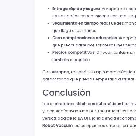
Entrega rápida y segura
: Aeropaq se espe
hacia República Dominicana con total seg
Seguimiento en tiempo real
: Puedes moni
que llega a tus manos.
Cero complicaciones aduanales
: Aeropaq
que preocuparte por sorpresas inesperad
Precios competitivos
: Ofrecen tarifas muy
también asequible.
Con
Aeropaq
, recibirás tu aspiradora eléctri
garantizando que puedas empezar a disfrutar d
Conclusión
Las aspiradoras eléctricas automáticas han re
y tecnología avanzada para satisfacer las neces
versatilidad de la
LEVOIT
, la eficiencia económi
Robot Vacuum
, estas opciones ofrecen calida