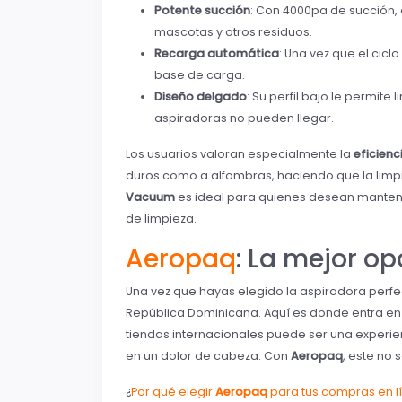
Potente succión
: Con 4000pa de succión, 
mascotas y otros residuos.
Recarga automática
: Una vez que el cic
base de carga.
Diseño delgado
: Su perfil bajo le permit
aspiradoras no pueden llegar.
Los usuarios valoran especialmente la
eficienc
duros como a alfombras, haciendo que la limpi
Vacuum
es ideal para quienes desean mantene
de limpieza.
Aeropaq
: La mejor o
Una vez que hayas elegido la aspiradora perfe
República Dominicana. Aquí es donde entra e
tiendas internacionales puede ser una experie
en un dolor de cabeza. Con
Aeropaq
, este no 
¿
Por qué elegir
Aeropaq
para tus compras en l