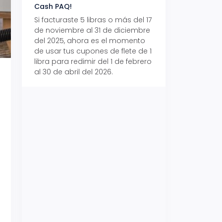
Cash PAQ!
con Aeropaq Pri
Si facturaste 5 libras o más del 17
Recibe tus paque
de noviembre al 31 de diciembre
Aeropaq Prime y p
del 2025, ahora es el momento
automáticamente e
de usar tus cupones de flete de 1
uno de tres iPhone 
libra para redimir del 1 de febrero
al 30 de abril del 2026.