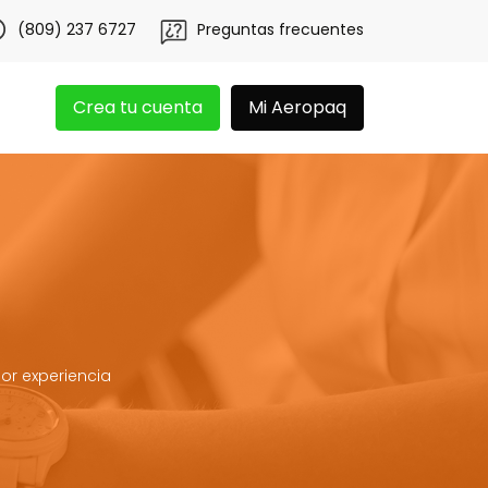
én 20 libras gratis por 3 meses!
Tu app Aeropaq se renu
(809) 237 6727
Preguntas frecuentes
Crea tu cuenta
Mi Aeropaq
or experiencia