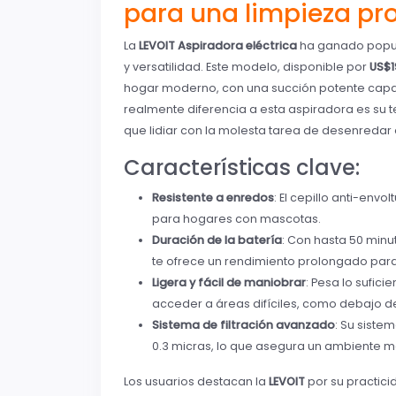
para una limpieza pr
La
LEVOIT Aspiradora eléctrica
ha ganado popul
y versatilidad. Este modelo, disponible por
US$1
hogar moderno, con una succión potente capaz 
realmente diferencia a esta aspiradora es su t
que lidiar con la molesta tarea de desenredar el
Características clave:
Resistente a enredos
: El cepillo anti-envo
para hogares con mascotas.
Duración de la batería
: Con hasta 50 min
te ofrece un rendimiento prolongado par
Ligera y fácil de maniobrar
: Pesa lo sufici
acceder a áreas difíciles, como debajo d
Sistema de filtración avanzado
: Su siste
0.3 micras, lo que asegura un ambiente má
Los usuarios destacan la
LEVOIT
por su practic