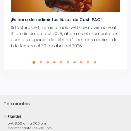
¡Es hora de redimir tus libras de Cash PAQ!
Gana
Si facturaste 5 libras o más del 17 de noviembre al
Reci
31 de diciembre del 2025, ahora es el momento de
autom
usar tus cupones de flete de 1 libra para redimir del
Pro.
1 de febrero al 30 de abril del 2026.
Terminales
Piantini
L-V: 8:00 am a 7:00 pm
Counter hasta las 7:00 pm