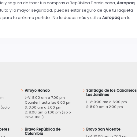
ida y segura de traer tus compras a República Dominicana,
Aeropaq
atuita y la mayor seguridad, puedes estar seguro de que tu raqueta
a para tu próximo partido. ¡No lo dudes más y utiliza
Aeropaq
en tu
Arroyo Hondo
Santiago de los Caballeros
Los Jardines
pm
L-V: 8:00 am a 7:00 pm
L-V: 9:00 am a 6:00 pm
m
Counter hasta las 6:00 pm
S: 8:00 am a 2:00 pm
 (solo
S: 8:00 am a 2:00 pm
D: 9:00 am a 1:00 pm (solo
Drive Thru.)
ceres
Bravo República de
Bravo San Vicente
Colombia
 pm
L-V: 10:00 am a 7:00 pm