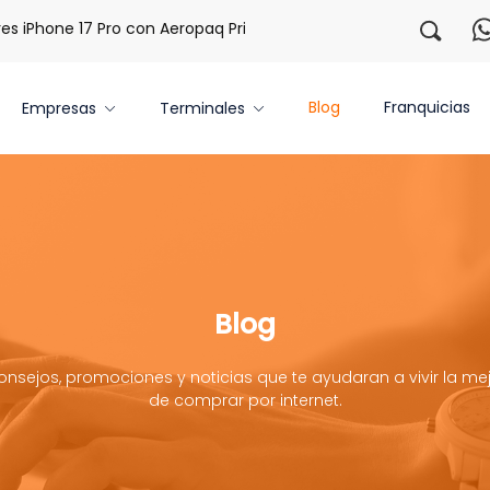
ne 17 Pro con Aeropaq Prime
¡Regístrate con nosotros y o
Blog
Franquicias
Empresas
Terminales
Blog
onsejos, promociones y noticias que te ayudaran a vivir la mej
de comprar por internet.