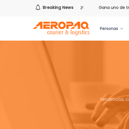
 de redimir tus libras de Cash PAQ!
Breaking News
Gana uno de tres iPho
Personas
Tendencias, c