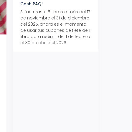
Cash PAQ!
con Aeropaq Pri
Si facturaste 5 libras o más del 17
Recibe tus paque
de noviembre al 31 de diciembre
Aeropaq Prime y p
del 2025, ahora es el momento
automáticamente e
de usar tus cupones de flete de 1
uno de tres iPhone 
libra para redimir del 1 de febrero
al 30 de abril del 2026.