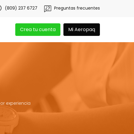
btén 20 libras gratis por 3 meses!
Tu app Aeropaq se ren
(809) 237 6727
Preguntas frecuentes
Crea tu cuenta
Mi Aeropaq
or experiencia