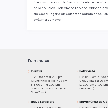
Si estás buscando la forma más eficiente, ráp
es la solución. Con envíos rápidos, entrega gr
de pádel llegará en perfectas condiciones, list
próxima compra!
Terminales
Piantini
Bella Vista
L-V: 8:00 am a 7:00 pm
L-V: 8:00 am a 7:00 
Counter hasta las 7:00 pm
S: 8:00 am a 2:00 p
S: 8:00 am a 2:00 pm
D: 9:00 am a 1:00 pm
D: 9:00 am a 1:00 pm (solo
Drive Thru.)
Drive Thru.)
Bravo San Isidro
Bravo Núñez de Cá
L-V: 8:00 am a 7:00 pm
L-V: 10:00 am a 7:00