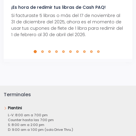
¡Es hora de redimir tus libras de Cash PAQ!
Gana
Si facturaste 5 libras o más del 17 de noviembre al
Reci
31 de diciembre del 2025, ahora es el momento de
autom
usar tus cupones de flete de 1 libra para redimir del
Pro.
1 de febrero al 30 de abril del 2026.
Terminales
Piantini
L-V: 8:00 am a 7:00 pm
Counter hasta las 7:00 pm
S: 8:00 am a 2:00 pm
D: 9:00 am a 1:00 pm (solo Drive Thru.)