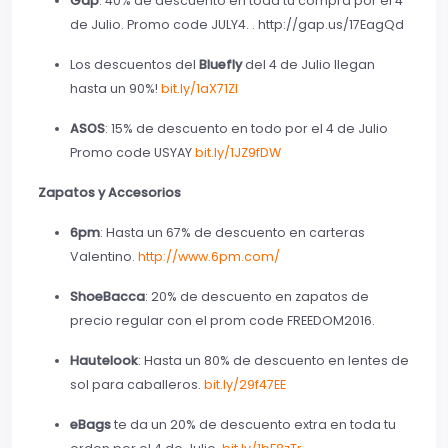
Gap
: 40% de descuento en toda tu compra por el 4
de Julio. Promo code JULY4. . http://gap.us/17EagQd
Los descuentos del
Bluefly
del 4 de Julio llegan
hasta un 90%!
bit.ly/1aX71Zl
ASOS
: 15% de descuento en todo por el 4 de Julio
Promo code USYAY
bit.ly/1JZ9fDW
Zapatos y Accesorios
6pm
: Hasta un 67% de descuento en carteras
Valentino.
http://www.6pm.com/
ShoeBacca
: 20% de descuento en zapatos de
precio regular con el prom code FREEDOM2016.
Hautelook
: Hasta un 80% de descuento en lentes de
sol para caballeros.
bit.ly/29f47EE
eBags
te da un 20% de descuento extra en toda tu