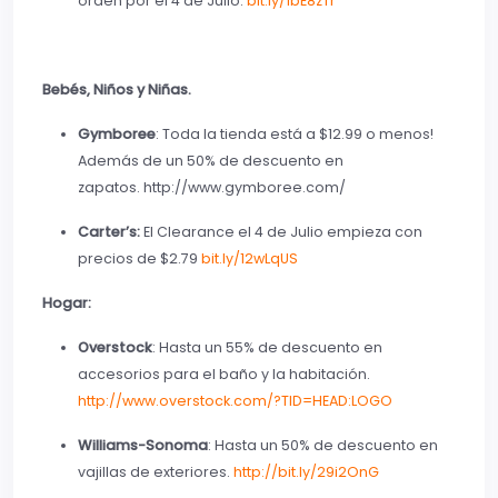
orden por el 4 de Julio.
bit.ly/1bE8zTr
Bebés, Niños y Niñas.
Gymboree
: Toda la tienda está a $12.99 o menos!
Además de un 50% de descuento en
zapatos. http://www.gymboree.com/
Carter’s:
El Clearance el 4 de Julio empieza con
precios de $2.79
bit.ly/12wLqUS
Hogar:
Overstock
: Hasta un 55% de descuento en
accesorios para el baño y la habitación.
http://www.overstock.com/?TID=HEAD:LOGO
Williams-Sonoma
: Hasta un 50% de descuento en
vajillas de exteriores.
http://bit.ly/29i2OnG