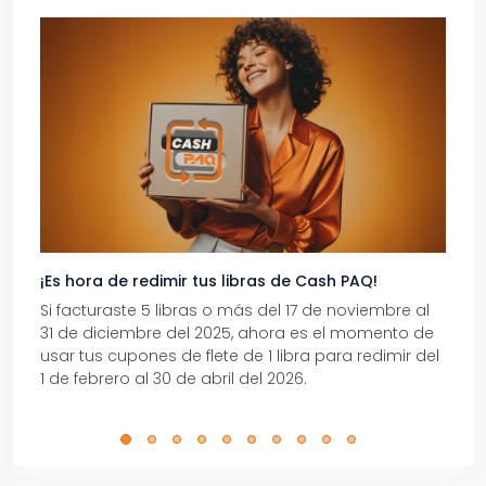
¡Es hora de redimir tus libras de Cash PAQ!
Gana
Si facturaste 5 libras o más del 17 de noviembre al
Reci
31 de diciembre del 2025, ahora es el momento de
autom
usar tus cupones de flete de 1 libra para redimir del
Pro.
1 de febrero al 30 de abril del 2026.