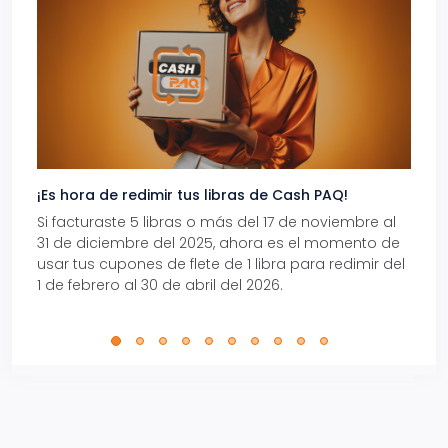
¡Es hora de redimir tus libras de Cash PAQ!
Gana
Si facturaste 5 libras o más del 17 de noviembre al
Reci
31 de diciembre del 2025, ahora es el momento de
autom
usar tus cupones de flete de 1 libra para redimir del
Pro.
1 de febrero al 30 de abril del 2026.