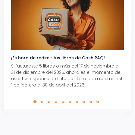
¡Es hora de redimir tus libras de Cash PAQ!
Gana
Si facturaste 5 libras o más del 17 de noviembre al
Reci
31 de diciembre del 2025, ahora es el momento de
autom
usar tus cupones de flete de 1 libra para redimir del
Pro.
1 de febrero al 30 de abril del 2026.