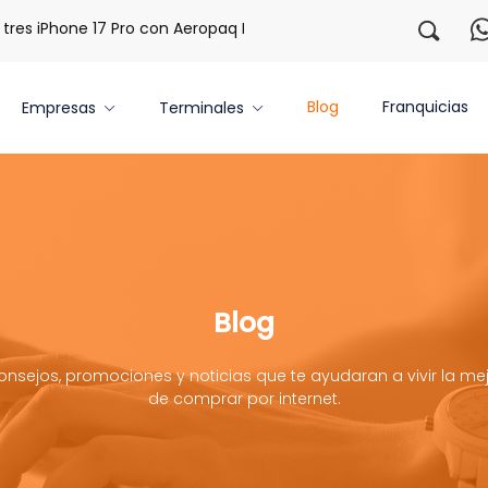
 iPhone 17 Pro con Aeropaq Prime
¡Regístrate con nosotr
Blog
Franquicias
Empresas
Terminales
Blog
onsejos, promociones y noticias que te ayudaran a vivir la mej
de comprar por internet.