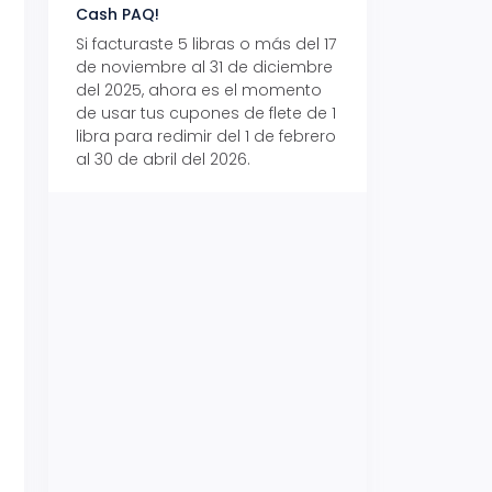
Cash PAQ!
con Aeropaq Pri
Si facturaste 5 libras o más del 17
Recibe tus paque
de noviembre al 31 de diciembre
Aeropaq Prime y p
del 2025, ahora es el momento
automáticamente e
de usar tus cupones de flete de 1
uno de tres iPhone 
libra para redimir del 1 de febrero
al 30 de abril del 2026.