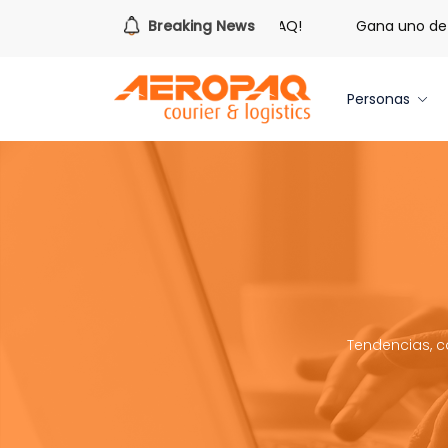
s hora de redimir tus libras de Cash PAQ!
Breaking News
Gana uno de tres
Personas
Tendencias, c