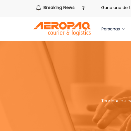
s hora de redimir tus libras de Cash PAQ!
Breaking News
Gana uno de tres
Personas
Tendencias, c