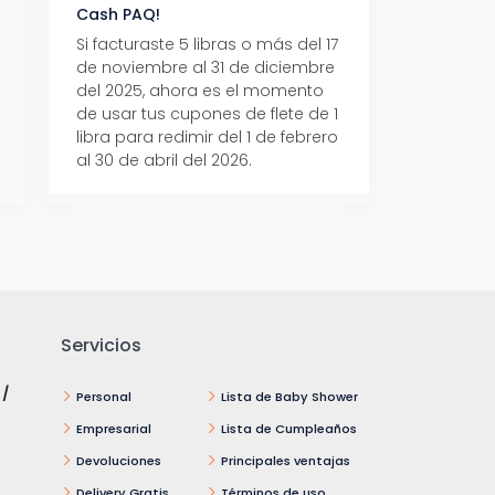
Cash PAQ!
con Aeropaq Pri
Si facturaste 5 libras o más del 17
Recibe tus paque
de noviembre al 31 de diciembre
Aeropaq Prime y p
del 2025, ahora es el momento
automáticamente e
de usar tus cupones de flete de 1
uno de tres iPhone 
libra para redimir del 1 de febrero
al 30 de abril del 2026.
Servicios
 /
Personal
Lista de Baby Shower
Empresarial
Lista de Cumpleaños
Devoluciones
Principales ventajas
Delivery Gratis
Términos de uso