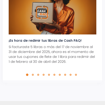
¡Es hora de redimir tus libras de Cash PAQ!
Gana
Si facturaste 5 libras o más del 17 de noviembre al
Reci
31 de diciembre del 2025, ahora es el momento de
autom
usar tus cupones de flete de 1 libra para redimir del
Pro.
1 de febrero al 30 de abril del 2026.