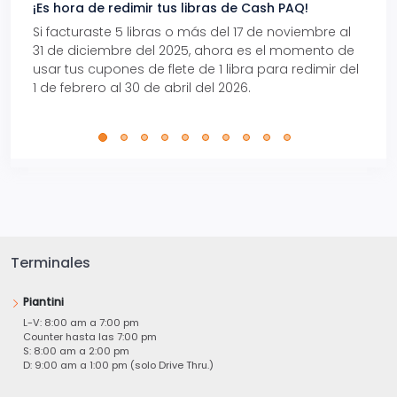
¡Es hora de redimir tus libras de Cash PAQ!
Gana
Si facturaste 5 libras o más del 17 de noviembre al
Reci
31 de diciembre del 2025, ahora es el momento de
autom
usar tus cupones de flete de 1 libra para redimir del
Pro.
1 de febrero al 30 de abril del 2026.
Terminales
Piantini
L-V: 8:00 am a 7:00 pm
Counter hasta las 7:00 pm
S: 8:00 am a 2:00 pm
D: 9:00 am a 1:00 pm (solo Drive Thru.)