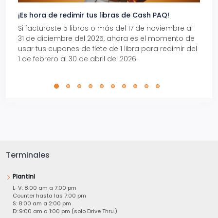
¡Es hora de redimir tus libras de Cash PAQ!
Gana
Si facturaste 5 libras o más del 17 de noviembre al
Reci
31 de diciembre del 2025, ahora es el momento de
autom
usar tus cupones de flete de 1 libra para redimir del
Pro.
1 de febrero al 30 de abril del 2026.
Terminales
Piantini
L-V: 8:00 am a 7:00 pm
Counter hasta las 7:00 pm
S: 8:00 am a 2:00 pm
D: 9:00 am a 1:00 pm (solo Drive Thru.)