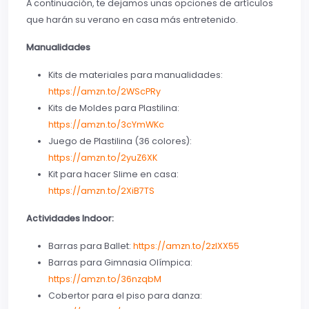
A continuación, te dejamos unas opciones de artículos
que harán su verano en casa más entretenido.
Manualidades
Kits de materiales para manualidades:
https://amzn.to/2WScPRy
Kits de Moldes para Plastilina:
https://amzn.to/3cYmWKc
Juego de Plastilina (36 colores):
https://amzn.to/2yuZ6XK
Kit para hacer Slime en casa:
https://amzn.to/2XiB7TS
Actividades Indoor:
Barras para Ballet:
https://amzn.to/2zlXX55
Barras para Gimnasia Olímpica:
https://amzn.to/36nzqbM
Cobertor para el piso para danza: