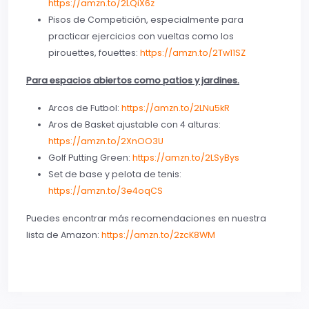
https://amzn.to/2LQiX6z
Pisos de Competición, especialmente para
practicar ejercicios con vueltas como los
pirouettes, fouettes:
https://amzn.to/2Tw11SZ
Para espacios abiertos como patios y jardines.
Arcos de Futbol:
https://amzn.to/2LNu5kR
Aros de Basket ajustable con 4 alturas:
https://amzn.to/2XnOO3U
Golf Putting Green:
https://amzn.to/2LSyBys
Set de base y pelota de tenis:
https://amzn.to/3e4oqCS
Puedes encontrar más recomendaciones en nuestra
lista de Amazon:
https://amzn.to/2zcK8WM