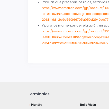
Para las que prefieren los rolos, están lo
https://www.amazon.com/gp/product/B000
ie=UTF8&linkCode=sl1&tag=aeropaqexpr
20&linkId=2a9a560f66705a050d2940bb7
Y para los momentos de relajación, un sp
https://www.amazon.com/gp/product/B000
ie=UTF8&linkCode=sl1&tag=aeropaqexpr
20&linkId=2a9a560f66705a050d2940bb7
Terminales
Piantini
Bella Vista