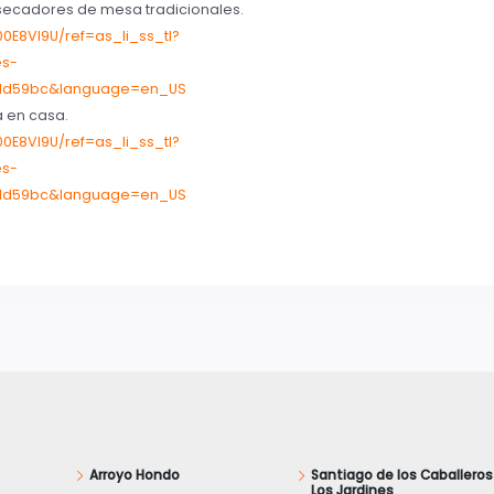
s secadores de mesa tradicionales.
E8VI9U/ref=as_li_ss_tl?
es-
71d59bc&language=en_US
a en casa.
E8VI9U/ref=as_li_ss_tl?
es-
71d59bc&language=en_US
Arroyo Hondo
Santiago de los Caballeros
Los Jardines