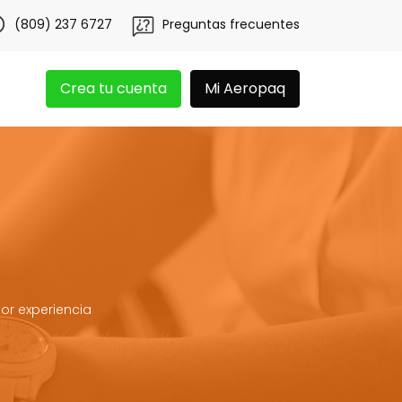
obtén 20 libras gratis por 3 meses!
Tu app Aeropaq se r
(809) 237 6727
Preguntas frecuentes
Crea tu cuenta
Mi Aeropaq
or experiencia