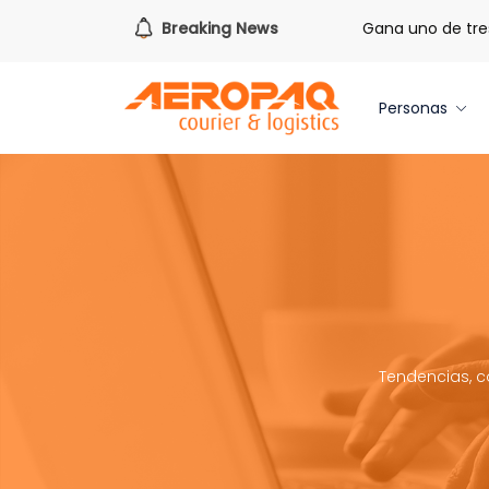
ra de redimir tus libras de Cash PAQ!
Breaking News
Gana uno de tres iPh
Personas
Tendencias, c