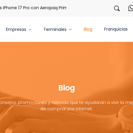
one 17 Pro con Aeropaq Prime
¡Regístrate con nosotros y 
Blog
Franquicias
Empresas
Terminales
Blog
onsejos, promociones y noticias que te ayudaran a vivir la mej
de comprar por internet.