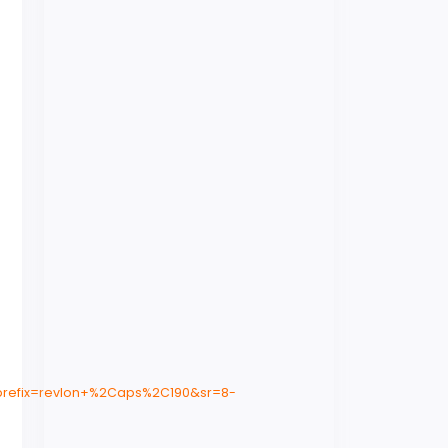
prefix=revlon+%2Caps%2C190&sr=8-