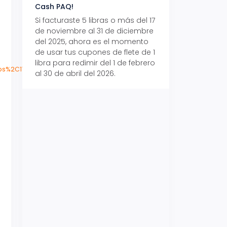
Cash PAQ!
con Aeropaq Pri
Si facturaste 5 libras o más del 17
Recibe tus paque
de noviembre al 31 de diciembre
Aeropaq Prime y p
del 2025, ahora es el momento
automáticamente e
de usar tus cupones de flete de 1
uno de tres iPhone 
libra para redimir del 1 de febrero
ps%2C179&sr=8-
al 30 de abril del 2026.