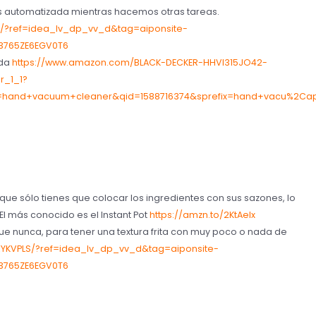
 automatizada mientras hacemos otras tareas.
/?ref=idea_lv_dp_vv_d&tag=aiponsite-
.3765ZE6EGV0T6
ida
https://www.amazon.com/BLACK-DECKER-HHVI315JO42-
r_1_1?
s=hand+vacuum+cleaner&qid=1588716374&sprefix=hand+vacu%2Ca
que sólo tienes que colocar los ingredientes con sus sazones, lo
El más conocido es el Instant Pot
https://amzn.to/2KtAelx
 que nunca, para tener una textura frita con muy poco o nada de
YKVPLS/?ref=idea_lv_dp_vv_d&tag=aiponsite-
.3765ZE6EGV0T6