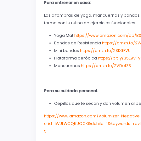
Para entrenar en casa:
Las alfombras de yoga, mancuernas y bandas de
forma con tu rutina de ejercicios funcionales.
Yoga Mat
https://www.amazon.com/dp/B0
Bandas de Resistencia
https://amzn.to/2
Mini bandas
https://amzn.to/2SKGFVU
Plataforma aeróbica
https://bit.ly/35E9VTy
Mancuernas
https://amzn.to/2VDofZ3
Para su cuidado personal.
Cepillos que te secan y dan volumen al pe
https://www.amazon.com/Volumizer-Negative
crid=IWULWCQ5UOCK&dchild=1&keywords=revl
5