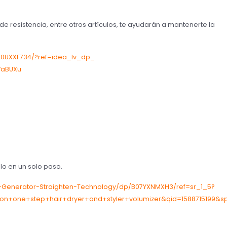
 resistencia, entre otros artículos, te ayudarán a mantenerte la
0UXXF734/?ref=idea_lv_dp_
WaBUXu
lo en un solo paso.
-Generator-Straighten-Technology/dp/B07YXNMXH3/ref=sr_1_5?
on+one+step+hair+dryer+and+styler+volumizer&qid=1588715199&s