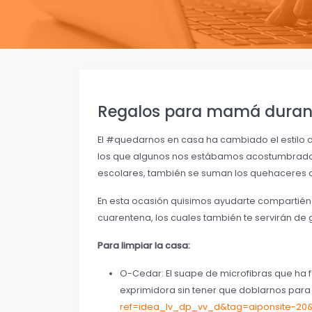
Regalos para mamá durant
El #quedarnos en casa ha cambiado el estilo d
los que algunos nos estábamos acostumbrados,
escolares, también se suman los quehaceres 
En esta ocasión quisimos ayudarte compartiénd
cuarentena, los cuales también te servirán de
Para limpiar la casa:
O-Cedar: El suape de microfibras que ha fa
exprimidora sin tener que doblarnos para 
ref=idea_lv_dp_vv_d&tag=aiponsite-20&