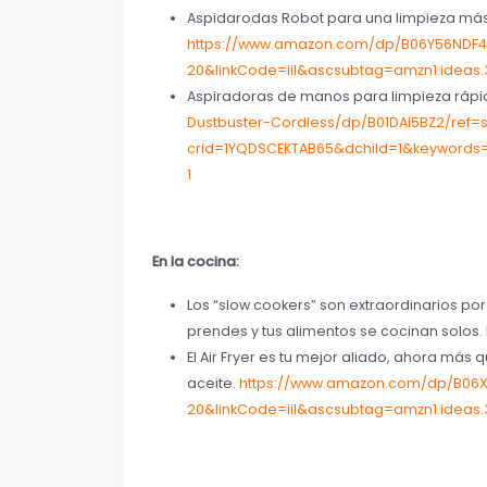
Aspidarodas Robot para una limpieza más
https://www.amazon.com/dp/B06Y56NDF4
20&linkCode=iil&ascsubtag=amzn1.ideas
Aspiradoras de manos para limpieza ráp
Dustbuster-Cordless/dp/B01DAI5BZ2/ref=s
crid=1YQDSCEKTAB65&dchild=1&keyword
1
En la cocina:
Los “slow cookers” son extraordinarios por
prendes y tus alimentos se cocinan solos. 
El Air Fryer es tu mejor aliado, ahora más
aceite.
https://www.amazon.com/dp/B06X
20&linkCode=iil&ascsubtag=amzn1.ideas