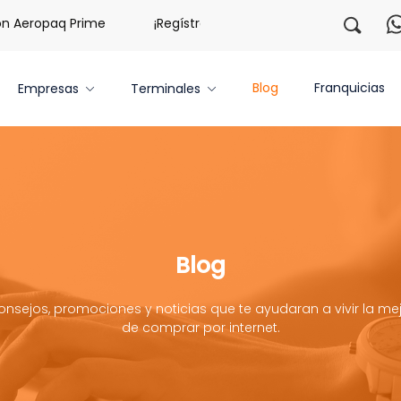
 Aeropaq Prime
¡Regístrate con nosotros y obtén 20 libras 
Blog
Franquicias
Empresas
Terminales
Blog
onsejos, promociones y noticias que te ayudaran a vivir la mej
de comprar por internet.