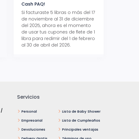
Cash PAQ!
con Aeropaq Pri
Si facturaste 5 libras o más del 17
Recibe tus paque
de noviembre al 31 de diciembre
Aeropaq Prime y p
del 2025, ahora es el momento
automáticamente e
de usar tus cupones de flete de 1
uno de tres iPhone 
libra para redimir del 1 de febrero
al 30 de abril del 2026.
Servicios
 /
Personal
Lista de Baby Shower
Empresarial
Lista de Cumpleaños
Devoluciones
Principales ventajas
Delivery Gratis
Términos de uso