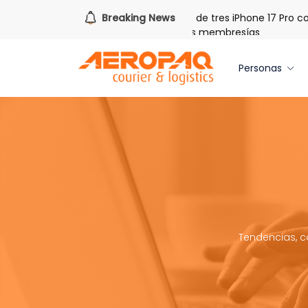
s libras de Cash PAQ!
Breaking News
Gana uno de tres iPhone 17 Pro con
 20 libras gratis por tres meses nuevas membresías
Personas
Tendencias, c