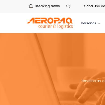
Es hora de redimir tus libras de Cash PAQ!
Breaking News
Gana uno de tre
Personas
Tendencias, c