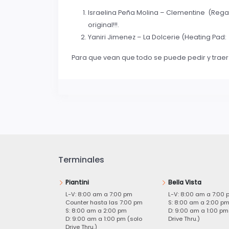
Israelina Peña Molina – Clementine (Rega
original!!!.
Yaniri Jimenez – La Dolcerie (Heating Pad
Para que vean que todo se puede pedir y trae
Terminales
Piantini
Bella Vista
L-V: 8:00 am a 7:00 pm
L-V: 8:00 am a 7:00 
Counter hasta las 7:00 pm
S: 8:00 am a 2:00 p
S: 8:00 am a 2:00 pm
D: 9:00 am a 1:00 pm
D: 9:00 am a 1:00 pm (solo
Drive Thru.)
Drive Thru.)