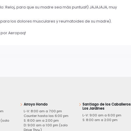
lo: Reloj, para que su madre sea más puntual!) JAJAJAJA, muy
: para los dolores musculares y reumatoides de su madre).
r por Aeropaq!
Arroyo Hondo
Santiago de los Caballeros
Los Jardines
pm
L-V: 8:00 am a 7:00 pm
L-V: 9:00 am a 6:00 pm
m
Counter hasta las 6:00 pm
S: 8:00 am a 2:00 pm
 (solo
S: 8:00 am a 2:00 pm
D: 9:00 am a 1:00 pm (solo
Drive Thru.)