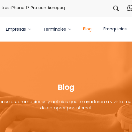
s iPhone 17 Pro con Aeropaq Prime
¡Regístrate con nosotr
Blog
Franquicias
Empresas
Terminales
Blog
onsejos, promociones y noticias que te ayudaran a vivir la mej
de comprar por internet.