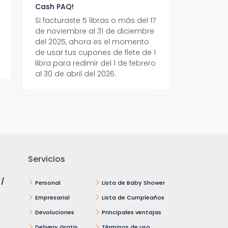
Cash PAQ!
con Aeropaq Pri
Si facturaste 5 libras o más del 17
Recibe tus paque
de noviembre al 31 de diciembre
Aeropaq Prime y p
del 2025, ahora es el momento
automáticamente e
de usar tus cupones de flete de 1
uno de tres iPhone 
libra para redimir del 1 de febrero
al 30 de abril del 2026.
Servicios
 /
Personal
Lista de Baby Shower
Empresarial
Lista de Cumpleaños
Devoluciones
Principales ventajas
Delivery Gratis
Términos de uso