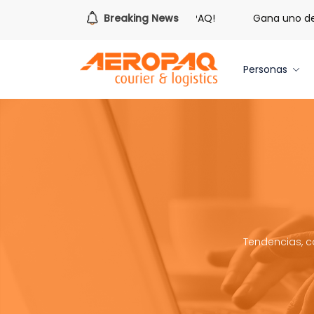
Es hora de redimir tus libras de Cash PAQ!
Breaking News
Gana uno de tre
Personas
Tendencias, c