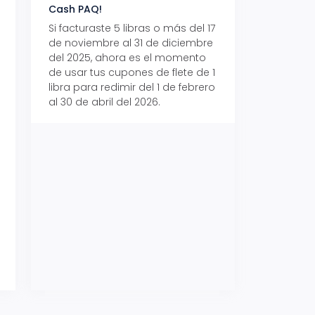
Cash PAQ!
con Aeropaq Pri
Si facturaste 5 libras o más del 17
Recibe tus paque
de noviembre al 31 de diciembre
Aeropaq Prime y p
del 2025, ahora es el momento
automáticamente e
de usar tus cupones de flete de 1
uno de tres iPhone 
libra para redimir del 1 de febrero
al 30 de abril del 2026.