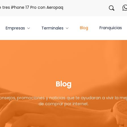
s iPhone 17 Pro con Aeropaq Prime
¡Regístrate con nosotr
Blog
Franquicias
Empresas
Terminales
Blog
onsejos, promociones y noticias que te ayudaran a vivir la mej
de comprar por internet.