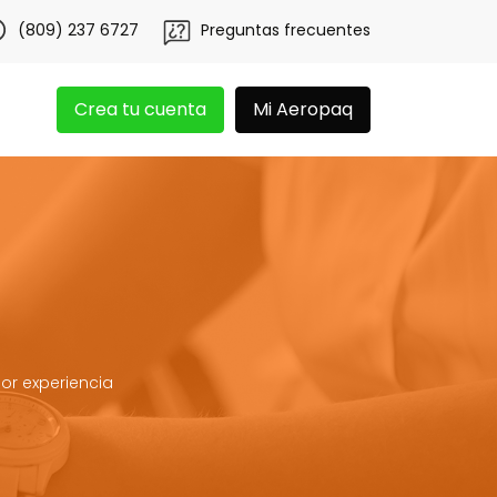
obtén 20 libras gratis por 3 meses!
Tu app Aeropaq se re
(809) 237 6727
Preguntas frecuentes
Crea tu cuenta
Mi Aeropaq
or experiencia