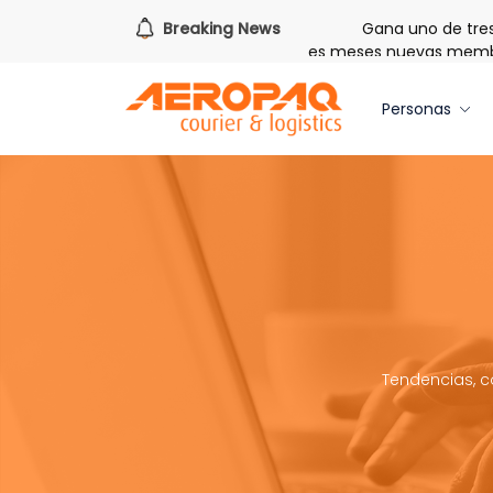
a de redimir tus libras de Cash PAQ!
Breaking News
Gana uno de tres iPh
 de Bienvenida: 20 libras gratis por tres meses nuevas membres
Personas
Tendencias, c