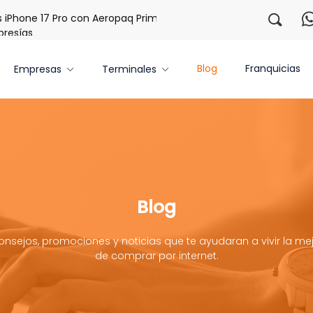
one 17 Pro con Aeropaq Prime
¡Regístrate con nosotros y 
ías
Blog
Franquicias
Empresas
Terminales
Blog
onsejos, promociones y noticias que te ayudaran a vivir la mej
de comprar por internet.