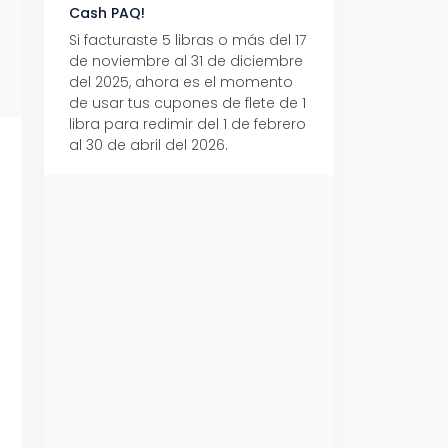
Cash PAQ!
con Aeropaq Pri
Si facturaste 5 libras o más del 17
Recibe tus paque
de noviembre al 31 de diciembre
Aeropaq Prime y p
del 2025, ahora es el momento
automáticamente e
de usar tus cupones de flete de 1
uno de tres iPhone 
libra para redimir del 1 de febrero
al 30 de abril del 2026.