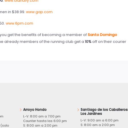
00
.
www.oldnavy.com
men in $38.99.
www.gap.com
50.
www.6pm.com
you get the benefits of becoming a member of
Santo Domingo
r the already members of the running club get a
10%
off on their courier
Arroyo Hondo
Santiago de los Caballeros
Los Jardines
pm
L-V: 8:00 am a 7:00 pm
L-V: 9:00 am a 6:00 pm
m
Counter hasta las 6:00 pm
S: 8:00 am a 2:00 pm
 (solo
S: 8:00 am a 2:00 pm