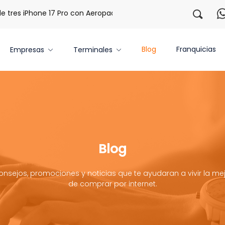
res iPhone 17 Pro con Aeropaq Prime
¡Regístrate con noso
Blog
Franquicias
Empresas
Terminales
Blog
onsejos, promociones y noticias que te ayudaran a vivir la mej
de comprar por internet.