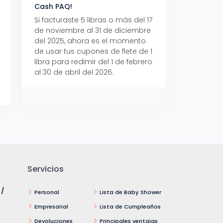
Cash PAQ!
con Aeropaq Pri
Si facturaste 5 libras o más del 17
Recibe tus paque
de noviembre al 31 de diciembre
Aeropaq Prime y p
del 2025, ahora es el momento
automáticamente e
de usar tus cupones de flete de 1
uno de tres iPhone 
libra para redimir del 1 de febrero
al 30 de abril del 2026.
Servicios
 /
Personal
Lista de Baby Shower
Empresarial
Lista de Cumpleaños
Devoluciones
Principales ventajas