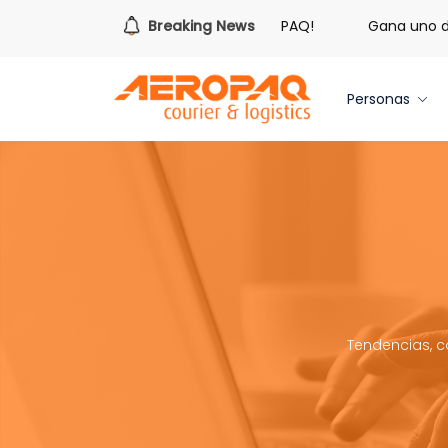
¡Es hora de redimir tus libras de Cash PAQ!
Breaking News
Gana uno de t
Personas
Tendencias, c