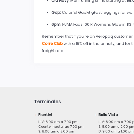
Old Navy:
Men running shirts starting at
$8.
Gap:
Colorful GapFit gFast leggings for wo
6pm:
PUMA Faas 100 R Womens Glow in $31.
Remember that if you’re an Aeropaq customer 
Corre Club
with a 15% off in the annuity, and fo
freight rate.
Terminales
Piantini
Bella Vista
L-V: 8:00 am a 7:00 pm
L-V: 8:00 am a 7:00 
Counter hasta las 7:00 pm
S: 8:00 am a 2:00 p
S: 8:00 am a 2:00 pm
D: 9:00 am a 1:00 pm