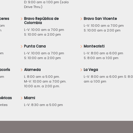
D: 9:00 am a 1:00 pm (solo
Drive Thru.)
ceres
Bravo República de
Bravo San Vicente
Colombia
 pm
L-V: 10:00 am a 7:00 pm
L-V: 10:00 am a 7:00 pm
m
S: 10:00 am a 2:00 pm
S: 10:00 am a 2:00 pm
Punta Cana
Montecristi
pm
L-V: 10:00 am a 7:00 pm
L-V: 8:00 am a 6:00 pm
m
S: 10:00 am a 2:00 pm
S: 8:00 am a 1:00 pm
acorís
Alameda
La Vega
 pm
L: 8:00 am a 5:00 pm.
L-V: 8:00 am a 6:00 pm S: 8:
M-V: 10:00 am a 7:00 pm.
am a 1:00 pm
10:00 a.m. a 2:00 p.m.
éricas
Miami
entes
L-V: 8:30 am a 5:00 pm