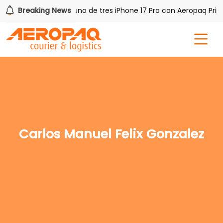
h PAQ!
Breaking News
Gana uno de tres iPhone 17 Pro con Aeropaq Prime
Carlos Manuel Felix Gonzalez