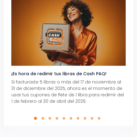
¡Es hora de redimir tus libras de Cash PAQ!
Gana
Si facturaste 5 libras o más del 17 de noviembre al
Reci
31 de diciembre del 2025, ahora es el momento de
autom
usar tus cupones de flete de 1 libra para redimir del
Pro.
1 de febrero al 30 de abril del 2026.