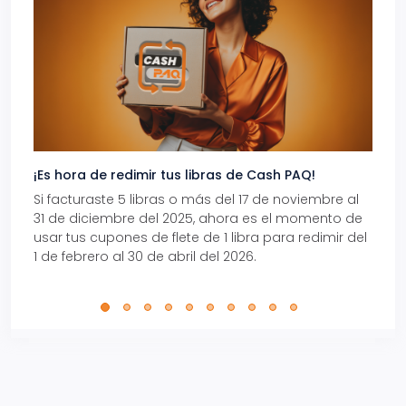
¡Es hora de redimir tus libras de Cash PAQ!
Gana
Si facturaste 5 libras o más del 17 de noviembre al
Reci
31 de diciembre del 2025, ahora es el momento de
autom
usar tus cupones de flete de 1 libra para redimir del
Pro.
1 de febrero al 30 de abril del 2026.