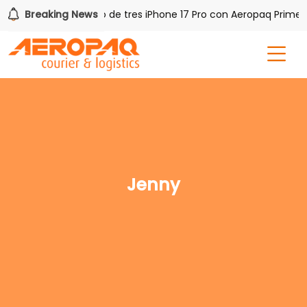
AQ!
Breaking News
Gana uno de tres iPhone 17 Pro con Aeropaq Prime
Jenny