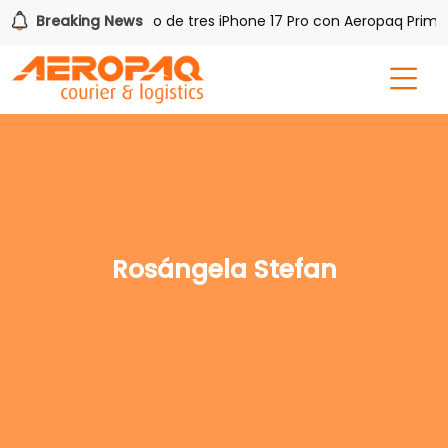
PAQ!
Breaking News
Gana uno de tres iPhone 17 Pro con Aeropaq Prime
Rosángela Stefan