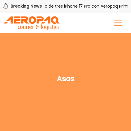
PAQ!
Breaking News
Gana uno de tres iPhone 17 Pro con Aeropaq Prime
Asos