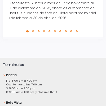
Si facturaste 5 libras o más del 17 de noviembre al
Reci
31 de diciembre del 2025, ahora es el momento de
autom
usar tus cupones de flete de 1 libra para redimir del
Pro.
1 de febrero al 30 de abril del 2026.
Terminales
Piantini
L-V: 8:00 am a 7:00 pm
Counter hasta las 7:00 pm
S: 8:00 am a 2:00 pm
D: 9:00 am a 1:00 pm (solo Drive Thru.)
Bella Vista