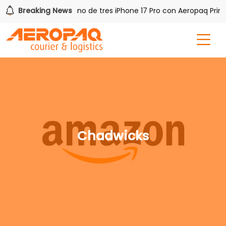
 PAQ!
Breaking News
Gana uno de tres iPhone 17 Pro con Aeropaq Prime
Chadwicks