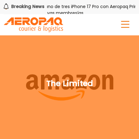
 PAQ!
Breaking News
Gana uno de tres iPhone 17 Pro con Aeropaq Prime
is por tres meses nuevas membresías
The Limited