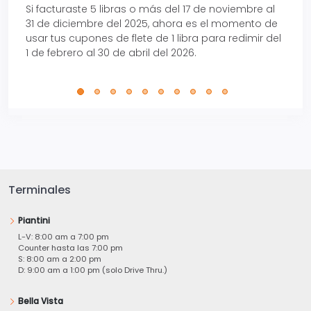
Si facturaste 5 libras o más del 17 de noviembre al
Reci
31 de diciembre del 2025, ahora es el momento de
autom
usar tus cupones de flete de 1 libra para redimir del
Pro.
1 de febrero al 30 de abril del 2026.
Terminales
Piantini
L-V: 8:00 am a 7:00 pm
Counter hasta las 7:00 pm
S: 8:00 am a 2:00 pm
D: 9:00 am a 1:00 pm (solo Drive Thru.)
Bella Vista