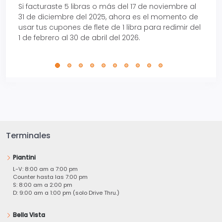
Si facturaste 5 libras o más del 17 de noviembre al
Reci
31 de diciembre del 2025, ahora es el momento de
autom
usar tus cupones de flete de 1 libra para redimir del
Pro.
1 de febrero al 30 de abril del 2026.
Terminales
Piantini
L-V: 8:00 am a 7:00 pm
Counter hasta las 7:00 pm
S: 8:00 am a 2:00 pm
D: 9:00 am a 1:00 pm (solo Drive Thru.)
Bella Vista