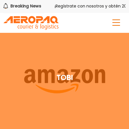
con Aeropaq Prime
Breaking News
¡Regístrate con nosotros y obtén 20 lib
TOBI