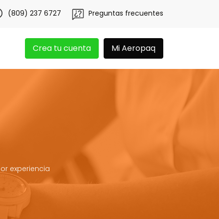
obtén 20 libras gratis por 3 meses!
Tu app Aeropaq se r
(809) 237 6727
Preguntas frecuentes
Crea tu cuenta
Mi Aeropaq
or experiencia