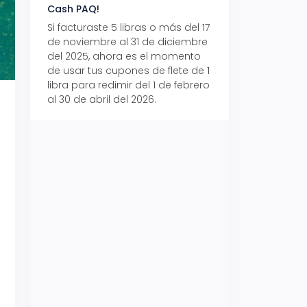
Cash PAQ!
con Aeropaq Pri
Si facturaste 5 libras o más del 17
Recibe tus paque
de noviembre al 31 de diciembre
Aeropaq Prime y p
del 2025, ahora es el momento
automáticamente e
de usar tus cupones de flete de 1
uno de tres iPhone 
libra para redimir del 1 de febrero
al 30 de abril del 2026.