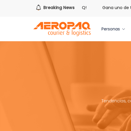
ra de redimir tus libras de Cash PAQ!
Breaking News
Gana uno de tres iPh
Personas
Tendencias, c