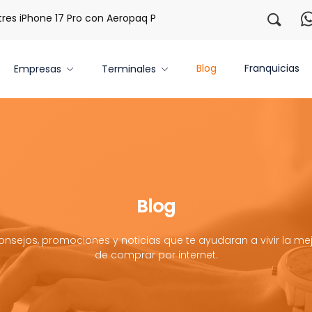
one 17 Pro con Aeropaq Prime
¡Regístrate con nosotros y 
Blog
Franquicias
Empresas
Terminales
Blog
onsejos, promociones y noticias que te ayudaran a vivir la mej
de comprar por internet.