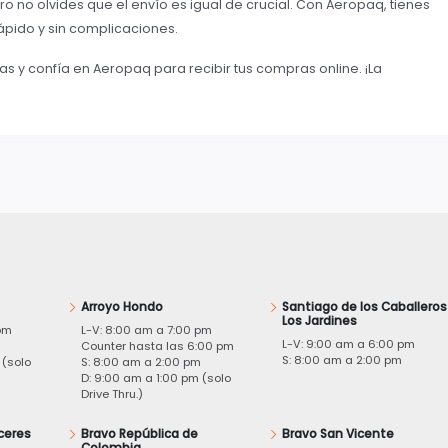
ero no olvides que el envío es igual de crucial. Con Aeropaq, tienes
ápido y sin complicaciones.
s y confía en Aeropaq para recibir tus compras online. ¡La
Arroyo Hondo
Santiago de los Caballeros
Los Jardines
pm
L-V: 8:00 am a 7:00 pm
L-V: 9:00 am a 6:00 pm
m
Counter hasta las 6:00 pm
S: 8:00 am a 2:00 pm
 (solo
S: 8:00 am a 2:00 pm
D: 9:00 am a 1:00 pm (solo
Drive Thru.)
ceres
Bravo República de
Bravo San Vicente
Colombia