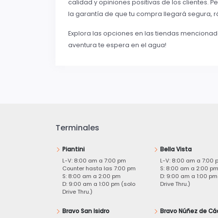
calidad y opiniones positivas de los clientes. P
la garantía de que tu compra llegará segura, r
Explora las opciones en las tiendas mencionada
aventura te espera en el agua!
Terminales
Piantini
Bella Vista
L-V: 8:00 am a 7:00 pm
L-V: 8:00 am a 7:00 
Counter hasta las 7:00 pm
S: 8:00 am a 2:00 p
S: 8:00 am a 2:00 pm
D: 9:00 am a 1:00 pm
D: 9:00 am a 1:00 pm (solo
Drive Thru.)
Drive Thru.)
Bravo San Isidro
Bravo Núñez de Cá