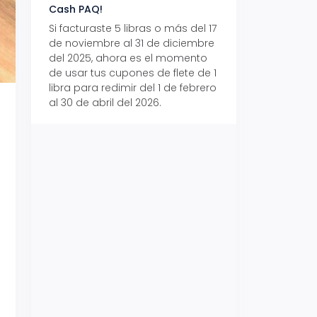
Cash PAQ!
con Aeropaq Pri
Si facturaste 5 libras o más del 17
Recibe tus paque
de noviembre al 31 de diciembre
Aeropaq Prime y p
del 2025, ahora es el momento
automáticamente e
de usar tus cupones de flete de 1
uno de tres iPhone 
libra para redimir del 1 de febrero
al 30 de abril del 2026.