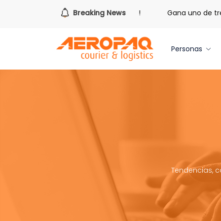
de redimir tus libras de Cash PAQ!
Breaking News
Gana uno de tres iPhon
Personas
Tendencias, c