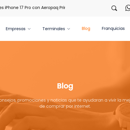
e 17 Pro con Aeropaq Prime
¡Regístrate con nosotros y obt
Blog
Franquicias
Empresas
Terminales
Blog
onsejos, promociones y noticias que te ayudaran a vivir la mej
de comprar por internet.