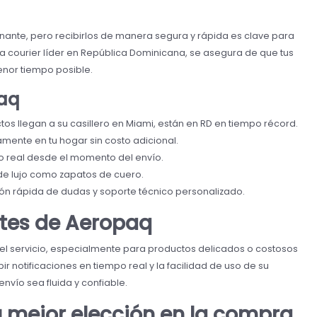
ante, pero recibirlos de manera segura y rápida es clave para
cia courier líder en República Dominicana, se asegura de que tus
enor tiempo posible.
paq
os llegan a su casillero en Miami, están en RD en tiempo récord.
mente en tu hogar sin costo adicional.
o real desde el momento del envío.
de lujo como zapatos de cuero.
ón rápida de dudas y soporte técnico personalizado.
ntes de Aeropaq
del servicio, especialmente para productos delicados o costosos
 notificaciones en tiempo real y la facilidad de uso de su
nvío sea fluida y confiable.
u mejor elección en la compra