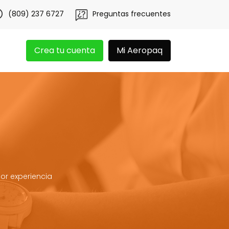
én 20 libras gratis por 3 meses!
Tu app Aeropaq se renu
(809) 237 6727
Preguntas frecuentes
Crea tu cuenta
Mi Aeropaq
or experiencia